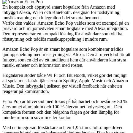
En kompakt och appstyrd smart högtalare från Amazon med
inbyggd Alexa, Wi-Fi och Bluetooth, designad för röststyrning,
musikstreaming och integration i det smarta hemmet.
Varför den valdes: Amazon Echo Pop valdes som ett exempel på en
prisvärd och miljömedveten smart högtalare med Alexa-integration.
Den representerar en kompakt lösning för användare som vill ha
röststyrning och trådlös musikuppspelning i mindre rum.
Amazon Echo Pop är en smart högtalare som kombinerar trådlös
ljuduppspelning med röststyrning via Alexa. Den är utvecklad för att
fungera som en del av ett intelligent hem där användaren kan styra
musik, enheter och information med rösten.
Högtalaren stöder både Wi-Fi och Bluetooth, vilket gör det möjligt
att spela musik från tjänster som Spotify, Apple Music och Amazon
Music. Den inbyggda ljuslisten ger visuell feedback när enheten
reagerar på kommandon.
Echo Pop är tillverkad med fokus på hållbarhet och består av 80 %
återvunnet aluminium och 100 % återvunnet polyestergarn. Den
kompakta formen och den blågröna färgen gör den lämplig för
mindre rum som sovrum eller kontor.
Med en integrerad förstärkare och en 1,95-tums full-range driver
levererar högtalaren en balanserad ljudupplevelse. Den kan styras