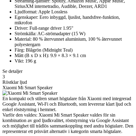
Streaming-tjänster: Spotify, Amazon Music, Apple Music,
SiriusXM internetradio, Audible, Deezer, ARD1
Ljudformat: Apple Lossless
Egenskaper: Eero inbyggd, ljuslist, handsfree-funktion,
mikrofon
Driver: Full-range driver 1.95"
Strömkälla: AC-strömadapter (15 W)
Material: 80 % återvunnet aluminium, 100 % återvunnet
polyestergarn
Färg: Blågrön (Midnight Teal)
Mått (B x D x H): 9.9 × 8.3 × 9.1 cm
Vikt: 196 g
Se detaljer
3
Röstklar ljud
Xiaomi Mi Smart Speaker
En kompakt och stilren smart högtalare från Xiaomi med integrerad
Google Assistant, Wi-Fi och Bluetooth, som levererar klart ljud och
enkel röststyrning i hemmet.
Varför den valdes: Xiaomi Mi Smart Speaker valdes för sin
kombination av god ljudkvalitet, röststyrning via Google Assistant
och möjlighet till trådlös sammankoppling med andra högtalare. Den
representerar ett prisvärt alternativ i kategorin smarta högtalare.