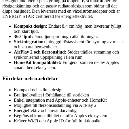
Designet inkluderar pekstyrning på toppen, fyra mikrofoner för
röstigenkänning och en passiv radiatordesign som bidrar till det
djupa basljudet. Den levereras med en växelströmsadapter och är
ENERGY STAR-certifierad för energieffektivitet.
Kompakt design:
Endast 8,4 cm hög, men levererar fylligt
och klart ljud.
360° ljud:
Jämn ljudspridning i alla riktningar.
Siri-integration:
Inbyggd röstassistent för styrning av musik
och smarta hem-enheter.
AirPlay 2 och flerzonsljud:
Stöder trådlös streaming och
synkroniserad uppspelning i flera rum.
HomeKit-kompatibilitet:
Fungerar som en del av Apples
smarta hem-ekosystem.
Fördelar och nackdelar
Kompakt och stilren design
Bra ljudkvalitet i förhållande till storleken
Enkel integration med Apple-enheter och HomeKit
Möjlighet till flerzonsinställning via AirPlay 2
Energieffektiv och användarvänlig
Begränsad kompatibilitet utanför Apples ekosystem
Kräver Wi-Fi och Apple ID för full funktionalitet