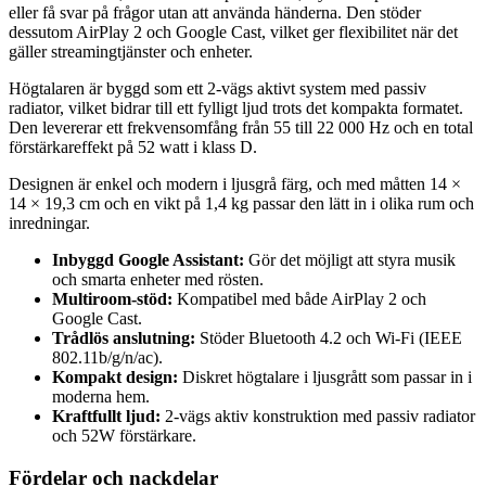
eller få svar på frågor utan att använda händerna. Den stöder
dessutom AirPlay 2 och Google Cast, vilket ger flexibilitet när det
gäller streamingtjänster och enheter.
Högtalaren är byggd som ett 2-vägs aktivt system med passiv
radiator, vilket bidrar till ett fylligt ljud trots det kompakta formatet.
Den levererar ett frekvensomfång från 55 till 22 000 Hz och en total
förstärkareffekt på 52 watt i klass D.
Designen är enkel och modern i ljusgrå färg, och med måtten 14 ×
14 × 19,3 cm och en vikt på 1,4 kg passar den lätt in i olika rum och
inredningar.
Inbyggd Google Assistant:
Gör det möjligt att styra musik
och smarta enheter med rösten.
Multiroom-stöd:
Kompatibel med både AirPlay 2 och
Google Cast.
Trådlös anslutning:
Stöder Bluetooth 4.2 och Wi-Fi (IEEE
802.11b/g/n/ac).
Kompakt design:
Diskret högtalare i ljusgrått som passar in i
moderna hem.
Kraftfullt ljud:
2-vägs aktiv konstruktion med passiv radiator
och 52W förstärkare.
Fördelar och nackdelar