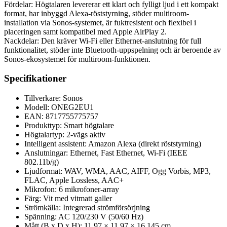
Fördelar: Högtalaren levererar ett klart och fylligt ljud i ett kompakt
format, har inbyggd Alexa-röststyrning, stöder multiroom-
installation via Sonos-systemet, är fuktresistent och flexibel i
placeringen samt kompatibel med Apple AirPlay 2.
Nackdelar: Den kräver Wi-Fi eller Ethernet-anslutning för full
funktionalitet, stöder inte Bluetooth-uppspelning och är beroende av
Sonos-ekosystemet för multiroom-funktionen.
Specifikationer
Tillverkare: Sonos
Modell: ONEG2EU1
EAN: 8717755775757
Produkttyp: Smart högtalare
Högtalartyp: 2-vägs aktiv
Intelligent assistent: Amazon Alexa (direkt röststyrning)
Anslutningar: Ethernet, Fast Ethernet, Wi-Fi (IEEE
802.11b/g)
Ljudformat: WAV, WMA, AAC, AIFF, Ogg Vorbis, MP3,
FLAC, Apple Lossless, AAC+
Mikrofon: 6 mikrofoner-array
Färg: Vit med vitmatt galler
Strömkälla: Integrerad strömförsörjning
Spänning: AC 120/230 V (50/60 Hz)
Mått (B x D x H): 11.97 × 11.97 × 16.145 cm