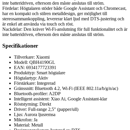
inte batteridriven, eftersom den måste anslutas till ström.
Fördelar: Högtalaren stöder både Google Assistant och Chromecast,
har en kompakt och stilren metalldesign, ger möjlighet till
stereosammankoppling, levererar klart ljud med DTS-justering och
är enkel att använda via touch och röst.
Nackdelar: Den kräver Wi-Fi-anslutning för full funktionalitet och är
inte batteridriven, eftersom den måste anslutas till ström.
Specifikationer
Tillverkare: Xiaomi
Modell: QBH4190GL
EAN: 6934177723391
Produkttyp: Smart högtalare
Högtalartyp: Aktiv
Förstärkare: Integrerad
Gränssnitt: Bluetooth 4.2, Wi-Fi (IEEE 802.11a/b/g/n/ac)
Bluetooth-profiler: A2DP
Intelligent assistent: Xiao Ai, Google Assistant-klar
Röststyrning: Direkt
Driver: Full-range 2,5" (papper/ull)
Ljus: Aurora ljusremsa
Mikrofon: Ja
Material: Metall