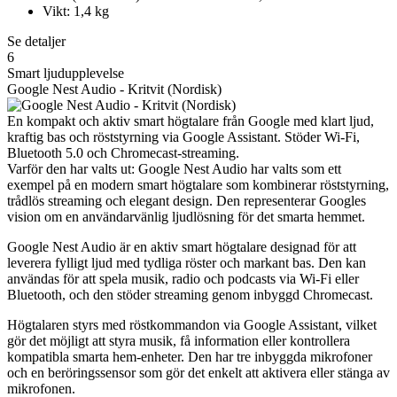
Vikt: 1,4 kg
Se detaljer
6
Smart ljudupplevelse
Google Nest Audio - Kritvit (Nordisk)
En kompakt och aktiv smart högtalare från Google med klart ljud,
kraftig bas och röststyrning via Google Assistant. Stöder Wi-Fi,
Bluetooth 5.0 och Chromecast-streaming.
Varför den har valts ut: Google Nest Audio har valts som ett
exempel på en modern smart högtalare som kombinerar röststyrning,
trådlös streaming och elegant design. Den representerar Googles
vision om en användarvänlig ljudlösning för det smarta hemmet.
Google Nest Audio är en aktiv smart högtalare designad för att
leverera fylligt ljud med tydliga röster och markant bas. Den kan
användas för att spela musik, radio och podcasts via Wi-Fi eller
Bluetooth, och den stöder streaming genom inbyggd Chromecast.
Högtalaren styrs med röstkommandon via Google Assistant, vilket
gör det möjligt att styra musik, få information eller kontrollera
kompatibla smarta hem-enheter. Den har tre inbyggda mikrofoner
och en beröringssensor som gör det enkelt att aktivera eller stänga av
mikrofonen.