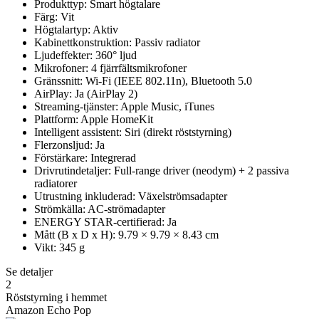
Produkttyp: Smart högtalare
Färg: Vit
Högtalartyp: Aktiv
Kabinettkonstruktion: Passiv radiator
Ljudeffekter: 360° ljud
Mikrofoner: 4 fjärrfältsmikrofoner
Gränssnitt: Wi-Fi (IEEE 802.11n), Bluetooth 5.0
AirPlay: Ja (AirPlay 2)
Streaming-tjänster: Apple Music, iTunes
Plattform: Apple HomeKit
Intelligent assistent: Siri (direkt röststyrning)
Flerzonsljud: Ja
Förstärkare: Integrerad
Drivrutindetaljer: Full-range driver (neodym) + 2 passiva
radiatorer
Utrustning inkluderad: Växelströmsadapter
Strömkälla: AC-strömadapter
ENERGY STAR-certifierad: Ja
Mått (B x D x H): 9.79 × 9.79 × 8.43 cm
Vikt: 345 g
Se detaljer
2
Röststyrning i hemmet
Amazon Echo Pop