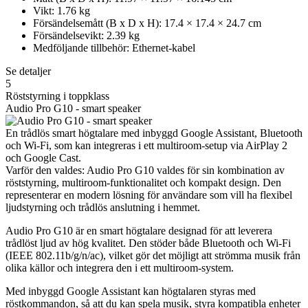
Vikt: 1.76 kg
Försändelsemått (B x D x H): 17.4 × 17.4 × 24.7 cm
Försändelsevikt: 2.39 kg
Medföljande tillbehör: Ethernet-kabel
Se detaljer
5
Röststyrning i toppklass
Audio Pro G10 - smart speaker
En trådlös smart högtalare med inbyggd Google Assistant, Bluetooth
och Wi-Fi, som kan integreras i ett multiroom-setup via AirPlay 2
och Google Cast.
Varför den valdes: Audio Pro G10 valdes för sin kombination av
röststyrning, multiroom-funktionalitet och kompakt design. Den
representerar en modern lösning för användare som vill ha flexibel
ljudstyrning och trådlös anslutning i hemmet.
Audio Pro G10 är en smart högtalare designad för att leverera
trådlöst ljud av hög kvalitet. Den stöder både Bluetooth och Wi-Fi
(IEEE 802.11b/g/n/ac), vilket gör det möjligt att strömma musik från
olika källor och integrera den i ett multiroom-system.
Med inbyggd Google Assistant kan högtalaren styras med
röstkommandon, så att du kan spela musik, styra kompatibla enheter