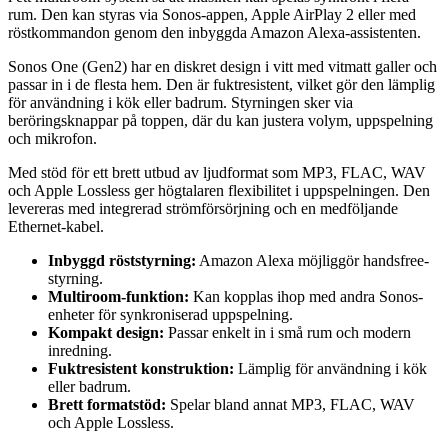
rum. Den kan styras via Sonos-appen, Apple AirPlay 2 eller med
röstkommandon genom den inbyggda Amazon Alexa-assistenten.
Sonos One (Gen2) har en diskret design i vitt med vitmatt galler och
passar in i de flesta hem. Den är fuktresistent, vilket gör den lämplig
för användning i kök eller badrum. Styrningen sker via
beröringsknappar på toppen, där du kan justera volym, uppspelning
och mikrofon.
Med stöd för ett brett utbud av ljudformat som MP3, FLAC, WAV
och Apple Lossless ger högtalaren flexibilitet i uppspelningen. Den
levereras med integrerad strömförsörjning och en medföljande
Ethernet-kabel.
Inbyggd röststyrning:
Amazon Alexa möjliggör handsfree-
styrning.
Multiroom-funktion:
Kan kopplas ihop med andra Sonos-
enheter för synkroniserad uppspelning.
Kompakt design:
Passar enkelt in i små rum och modern
inredning.
Fuktresistent konstruktion:
Lämplig för användning i kök
eller badrum.
Brett formatstöd:
Spelar bland annat MP3, FLAC, WAV
och Apple Lossless.