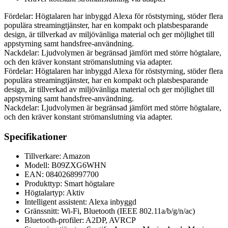
Fördelar: Högtalaren har inbyggd Alexa för röststyrning, stöder flera
populära streamingtjänster, har en kompakt och platsbesparande
design, är tillverkad av miljövänliga material och ger möjlighet till
appstyrning samt handsfree-användning.
Nackdelar: Ljudvolymen är begränsad jämfört med större högtalare,
och den kräver konstant strömanslutning via adapter.
Fördelar: Högtalaren har inbyggd Alexa för röststyrning, stöder flera
populära streamingtjänster, har en kompakt och platsbesparande
design, är tillverkad av miljövänliga material och ger möjlighet till
appstyrning samt handsfree-användning.
Nackdelar: Ljudvolymen är begränsad jämfört med större högtalare,
och den kräver konstant strömanslutning via adapter.
Specifikationer
Tillverkare: Amazon
Modell: B09ZXG6WHN
EAN: 0840268997700
Produkttyp: Smart högtalare
Högtalartyp: Aktiv
Intelligent assistent: Alexa inbyggd
Gränssnitt: Wi-Fi, Bluetooth (IEEE 802.11a/b/g/n/ac)
Bluetooth-profiler: A2DP, AVRCP