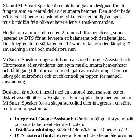
Xiaomi Mi Smart Speaker är en aktiv högtalare designad för att
fungera som en central del av det smarta hemmet. Den stöder både
Wi-Fi och Bluetooth-anslutning, vilket gör det möjligt att spela
musik trådlöst från olika enheter eller via röstkommandon.
Högtalaren är utrustad med en 2,5-tums full-range driver, som är
justerad av DTS för att leverera ett balanserat och detaljerat ljud.
Den integrerade förstärkaren ger 12 watt, vilket gör den lämplig för
användning i små och medelstora rum.
Mi Smart Speaker fungerar tillsammans med Google Assistant och
Chromecast, så användaren kan styra musik, smarta hem-enheter
och få tillgång till information med hjälp av röststyrning. Den har
inbyggda mikrofoner och touchkontroll på toppen för manuell
användning.
Designen är utförd i metall med en aurora-ljusremsa som ger ett
diskret visuellt uttryck. Högtalaren kan kopplas ihop med en annan
Mi Smart Speaker för att skapa stereoljud eller integreras i en större
multiroom-uppsättning.
Integrerad Google Assistant:
Gör det möjligt att styra musik
och smarta hem-enheter med rösten.
Trådlös anslutning:
Stöder både Wi-Fi och Bluetooth 4.2.
DTS-justerat ljud:
Levererar klar och detaljerad återgivning