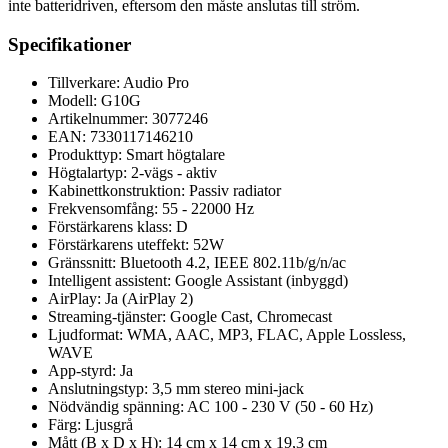
inte batteridriven, eftersom den måste anslutas till ström.
Specifikationer
Tillverkare: Audio Pro
Modell: G10G
Artikelnummer: 3077246
EAN: 7330117146210
Produkttyp: Smart högtalare
Högtalartyp: 2-vägs - aktiv
Kabinettkonstruktion: Passiv radiator
Frekvensomfång: 55 - 22000 Hz
Förstärkarens klass: D
Förstärkarens uteffekt: 52W
Gränssnitt: Bluetooth 4.2, IEEE 802.11b/g/n/ac
Intelligent assistent: Google Assistant (inbyggd)
AirPlay: Ja (AirPlay 2)
Streaming-tjänster: Google Cast, Chromecast
Ljudformat: WMA, AAC, MP3, FLAC, Apple Lossless,
WAVE
App-styrd: Ja
Anslutningstyp: 3,5 mm stereo mini-jack
Nödvändig spänning: AC 100 - 230 V (50 - 60 Hz)
Färg: Ljusgrå
Mått (B x D x H): 14 cm x 14 cm x 19,3 cm