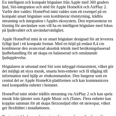
En intelligent och kompakt högtalare från Apple med 360 graders
ljud, Siri-integration och stöd för Apple HomeKit och AirPlay 2.
Varför den valdes: HomePod mini valdes som ett exempel på en
kompakt smart högtalare som kombinerar röststyrning, trådlös
streaming och integration i Apples ekosystem. Den representerar en
lösning för användare som vill ha en intelligent högtalare med fokus
på ljudkvalitet och användarvänlighet.
Apple HomePod mini är en smart högtalare designad för att leverera
fylligt ljud i ett kompakt format. Med en höjd på endast 8,4 cm
kombinerar den avancerad akustisk teknik med beräkningsbaserad
ljudbehandling för att skapa en balanserad och omslutande
ljudupplevelse.
Högtalaren är utrustad med Siri som inbyggd röstassistent, vilket gör
det möjligt att styra musik, smarta hem-enheter och få tillgång till
information med hjälp av röstkommandon. Den fungerar som en
central del av Apple HomeKit-plattformen och kan kommunicera
med kompatibla enheter i hemmet.
HomePod mini stöder trådlös streaming via AirPlay 2 och kan spela
musik från tjänster som Apple Music och iTunes. Flera enheter kan
kopplas samman för att skapa flerzonsljud eller ett stereopar, vilket
ger flexibilitet i installationen.