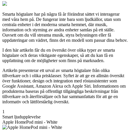
Smarta högtalare har på några få år förändrat sättet vi interagerar
med våra hem på. De fungerar inte bara som ljudkällor, utan som
centrala enheter i det moderna smarta hemmet, där musik,
information och styrning av andra enheter samlas på ett ställe.
Oavsett om du vill streama musik, styra belysningen eller få
uppdateringar om vädret, finns det en modell som passar dina behov.
I den här artikeln får du en översikt över olika typer av smarta
högtalare och deras viktigaste egenskaper, så att du kan få en
uppfattning om de möjligheter som finns på marknaden.
Artikeln presenterar ett urval av smarta högtalare från olika
tillverkare och i olika prisklasser. Syftet är att ge en allmän översikt
över funktioner, design och integration med röstassistenter som
Google Assistant, Amazon Alexa och Apple Siri. Informationen om
produkterna baseras på offentligt tillgängliga beskrivningar från
tillverkare och återförsäljare och har sammanfattats för att ge en
informativ och lättförståelig översikt.
1
Smart ljudupplevelse
Apple HomePod mini - White