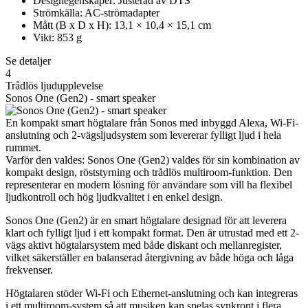
Designegenskaper: Justerad av DTS
Strömkälla: AC-strömadapter
Mått (B x D x H): 13,1 × 10,4 × 15,1 cm
Vikt: 853 g
Se detaljer
4
Trådlös ljudupplevelse
Sonos One (Gen2) - smart speaker
En kompakt smart högtalare från Sonos med inbyggd Alexa, Wi-Fi-
anslutning och 2-vägsljudsystem som levererar fylligt ljud i hela
rummet.
Varför den valdes: Sonos One (Gen2) valdes för sin kombination av
kompakt design, röststyrning och trådlös multiroom-funktion. Den
representerar en modern lösning för användare som vill ha flexibel
ljudkontroll och hög ljudkvalitet i en enkel design.
Sonos One (Gen2) är en smart högtalare designad för att leverera
klart och fylligt ljud i ett kompakt format. Den är utrustad med ett 2-
vägs aktivt högtalarsystem med både diskant och mellanregister,
vilket säkerställer en balanserad återgivning av både höga och låga
frekvenser.
Högtalaren stöder Wi-Fi och Ethernet-anslutning och kan integreras
i ett multiroom-system så att musiken kan spelas synkront i flera