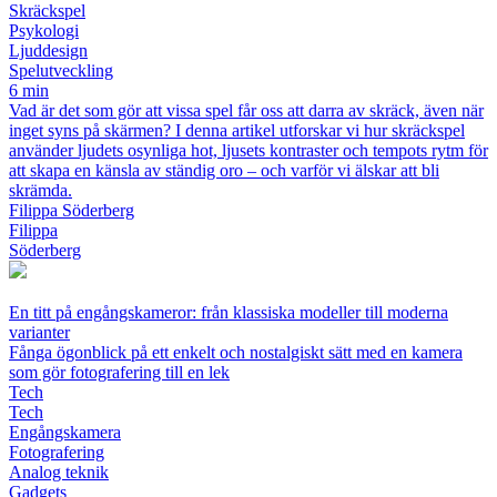
Skräckspel
Psykologi
Ljuddesign
Spelutveckling
6 min
Vad är det som gör att vissa spel får oss att darra av skräck, även när
inget syns på skärmen? I denna artikel utforskar vi hur skräckspel
använder ljudets osynliga hot, ljusets kontraster och tempots rytm för
att skapa en känsla av ständig oro – och varför vi älskar att bli
skrämda.
Filippa Söderberg
Filippa
Söderberg
En titt på engångskameror: från klassiska modeller till moderna
varianter
Fånga ögonblick på ett enkelt och nostalgiskt sätt med en kamera
som gör fotografering till en lek
Tech
Tech
Engångskamera
Fotografering
Analog teknik
Gadgets