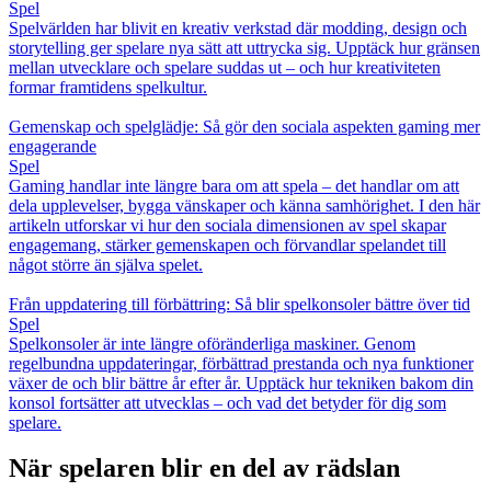
Spel
Spelvärlden har blivit en kreativ verkstad där modding, design och
storytelling ger spelare nya sätt att uttrycka sig. Upptäck hur gränsen
mellan utvecklare och spelare suddas ut – och hur kreativiteten
formar framtidens spelkultur.
Gemenskap och spelglädje: Så gör den sociala aspekten gaming mer
engagerande
Spel
Gaming handlar inte längre bara om att spela – det handlar om att
dela upplevelser, bygga vänskaper och känna samhörighet. I den här
artikeln utforskar vi hur den sociala dimensionen av spel skapar
engagemang, stärker gemenskapen och förvandlar spelandet till
något större än själva spelet.
Från uppdatering till förbättring: Så blir spelkonsoler bättre över tid
Spel
Spelkonsoler är inte längre oföränderliga maskiner. Genom
regelbundna uppdateringar, förbättrad prestanda och nya funktioner
växer de och blir bättre år efter år. Upptäck hur tekniken bakom din
konsol fortsätter att utvecklas – och vad det betyder för dig som
spelare.
När spelaren blir en del av rädslan