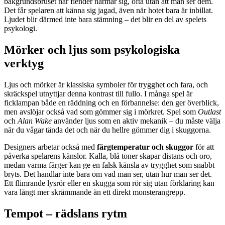
bakgrundsbruset när fiender närmar sig, ofta utan att man ser dem.
Det får spelaren att känna sig jagad, även när hotet bara är inbillat.
Ljudet blir därmed inte bara stämning – det blir en del av spelets
psykologi.
Mörker och ljus som psykologiska
verktyg
Ljus och mörker är klassiska symboler för trygghet och fara, och
skräckspel utnyttjar denna kontrast till fullo. I många spel är
ficklampan både en räddning och en förbannelse: den ger överblick,
men avslöjar också vad som gömmer sig i mörkret. Spel som
Outlast
och
Alan Wake
använder ljus som en aktiv mekanik – du måste välja
när du vågar tända det och när du hellre gömmer dig i skuggorna.
Designers arbetar också med
färgtemperatur och skuggor
för att
påverka spelarens känslor. Kalla, blå toner skapar distans och oro,
medan varma färger kan ge en falsk känsla av trygghet som snabbt
bryts. Det handlar inte bara om vad man ser, utan hur man ser det.
Ett flimrande lysrör eller en skugga som rör sig utan förklaring kan
vara långt mer skrämmande än ett direkt monsterangrepp.
Tempot – räds­lans rytm