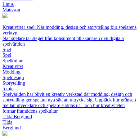
Linus
Mattsson
Kreativitet i spel: När modding, design och storytelling blir spelarens
verktyg
När spelare tar steget från konsument till skapare i den digitala
spelvärlden
Spel
Spel
Spelkultur
Kreativitet
Modding
Speldesign
Storytelling
5 min
Spelvärlden har blivit en kreativ verkstad där modding, design och
storytelling ger spelare nya sätt att uttrycka sig. Upptäck hur gränsen
mellan utvecklare och spelare suddas ut – och hur kreativiteten
formar framtidens spelkultur.
Tilda Berglund
Tilda
Berglund