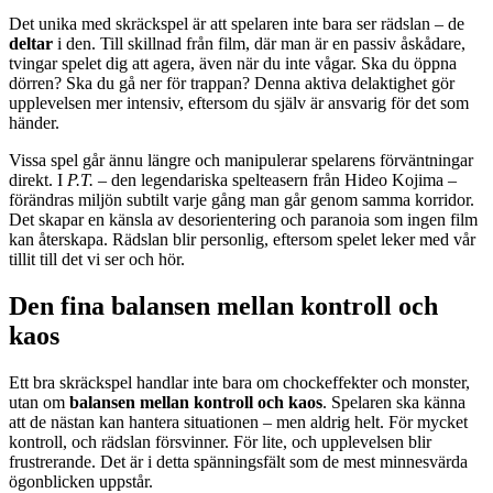
Det unika med skräckspel är att spelaren inte bara ser rädslan – de
deltar
i den. Till skillnad från film, där man är en passiv åskådare,
tvingar spelet dig att agera, även när du inte vågar. Ska du öppna
dörren? Ska du gå ner för trappan? Denna aktiva delaktighet gör
upplevelsen mer intensiv, eftersom du själv är ansvarig för det som
händer.
Vissa spel går ännu längre och manipulerar spelarens förväntningar
direkt. I
P.T.
– den legendariska spelteasern från Hideo Kojima –
förändras miljön subtilt varje gång man går genom samma korridor.
Det skapar en känsla av desorientering och paranoia som ingen film
kan återskapa. Rädslan blir personlig, eftersom spelet leker med vår
tillit till det vi ser och hör.
Den fina balansen mellan kontroll och
kaos
Ett bra skräckspel handlar inte bara om chockeffekter och monster,
utan om
balansen mellan kontroll och kaos
. Spelaren ska känna
att de nästan kan hantera situationen – men aldrig helt. För mycket
kontroll, och rädslan försvinner. För lite, och upplevelsen blir
frustrerande. Det är i detta spänningsfält som de mest minnesvärda
ögonblicken uppstår.