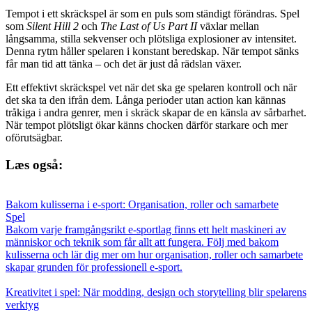
Tempot i ett skräckspel är som en puls som ständigt förändras. Spel
som
Silent Hill 2
och
The Last of Us Part II
växlar mellan
långsamma, stilla sekvenser och plötsliga explosioner av intensitet.
Denna rytm håller spelaren i konstant beredskap. När tempot sänks
får man tid att tänka – och det är just då rädslan växer.
Ett effektivt skräckspel vet när det ska ge spelaren kontroll och när
det ska ta den ifrån dem. Långa perioder utan action kan kännas
tråkiga i andra genrer, men i skräck skapar de en känsla av sårbarhet.
När tempot plötsligt ökar känns chocken därför starkare och mer
oförutsägbar.
Læs også:
Bakom kulisserna i e-sport: Organisation, roller och samarbete
Spel
Bakom varje framgångsrikt e-sportlag finns ett helt maskineri av
människor och teknik som får allt att fungera. Följ med bakom
kulisserna och lär dig mer om hur organisation, roller och samarbete
skapar grunden för professionell e-sport.
Kreativitet i spel: När modding, design och storytelling blir spelarens
verktyg