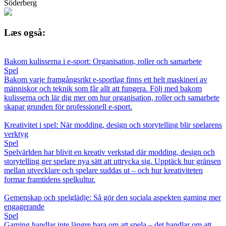
Söderberg
Læs også:
Bakom kulisserna i e-sport: Organisation, roller och samarbete
Spel
Bakom varje framgångsrikt e-sportlag finns ett helt maskineri av
människor och teknik som får allt att fungera. Följ med bakom
kulisserna och lär dig mer om hur organisation, roller och samarbete
skapar grunden för professionell e-sport.
Kreativitet i spel: När modding, design och storytelling blir spelarens
verktyg
Spel
Spelvärlden har blivit en kreativ verkstad där modding, design och
storytelling ger spelare nya sätt att uttrycka sig. Upptäck hur gränsen
mellan utvecklare och spelare suddas ut – och hur kreativiteten
formar framtidens spelkultur.
Gemenskap och spelglädje: Så gör den sociala aspekten gaming mer
engagerande
Spel
Gaming handlar inte längre bara om att spela – det handlar om att