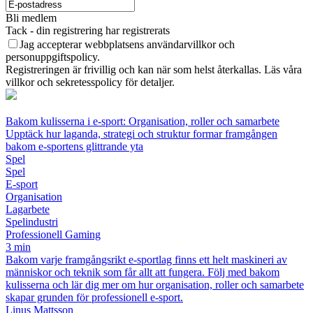
Bli medlem
Tack - din registrering har registrerats
Jag accepterar webbplatsens användarvillkor och
personuppgiftspolicy.
Registreringen är frivillig och kan när som helst återkallas. Läs våra
villkor och sekretesspolicy för detaljer.
Bakom kulisserna i e-sport: Organisation, roller och samarbete
Upptäck hur laganda, strategi och struktur formar framgången
bakom e-sportens glittrande yta
Spel
Spel
E-sport
Organisation
Lagarbete
Spelindustri
Professionell Gaming
3 min
Bakom varje framgångsrikt e-sportlag finns ett helt maskineri av
människor och teknik som får allt att fungera. Följ med bakom
kulisserna och lär dig mer om hur organisation, roller och samarbete
skapar grunden för professionell e-sport.
Linus Mattsson