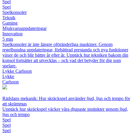
Spel
Spel
Spelkonsoler
Teknik
Gaming
Mjukvaruuppdateringar
Innovation
5 min
Spelkonsoler är inte längre oföränderliga maskiner. Genom
regelbundna uppdateringar, förbättrad prestanda och nya funktioner
växer de och blir bättre år efter år. Upptäck hur tekniken bakom din
konsol fortsätter att utvecklas – och vad det betyder för dig som
spelare.
Lykke Carlsson
Lykke
Carlsson
Rädslans mekanik: Hur skräckspel använder ljud, ljus och tempo för
att skrämmas
Upptäck hur skräckspel väcker våra djupaste instinkter genom ljud,
ljus och tempo
Spel
Spel
Spel