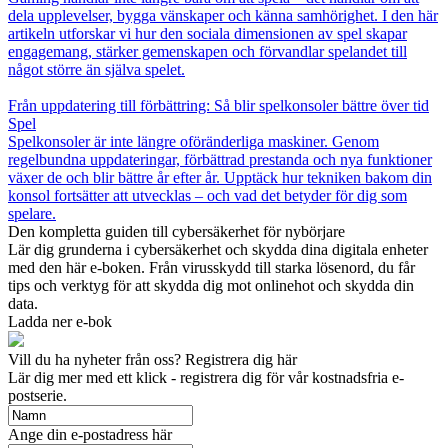
dela upplevelser, bygga vänskaper och känna samhörighet. I den här
artikeln utforskar vi hur den sociala dimensionen av spel skapar
engagemang, stärker gemenskapen och förvandlar spelandet till
något större än själva spelet.
Från uppdatering till förbättring: Så blir spelkonsoler bättre över tid
Spel
Spelkonsoler är inte längre oföränderliga maskiner. Genom
regelbundna uppdateringar, förbättrad prestanda och nya funktioner
växer de och blir bättre år efter år. Upptäck hur tekniken bakom din
konsol fortsätter att utvecklas – och vad det betyder för dig som
spelare.
Den kompletta guiden till cybersäkerhet för nybörjare
Lär dig grunderna i cybersäkerhet och skydda dina digitala enheter
med den här e-boken. Från virusskydd till starka lösenord, du får
tips och verktyg för att skydda dig mot onlinehot och skydda din
data.
Ladda ner e-bok
Vill du ha nyheter från oss? Registrera dig här
Lär dig mer med ett klick - registrera dig för vår kostnadsfria e-
postserie.
Ange din e-postadress här