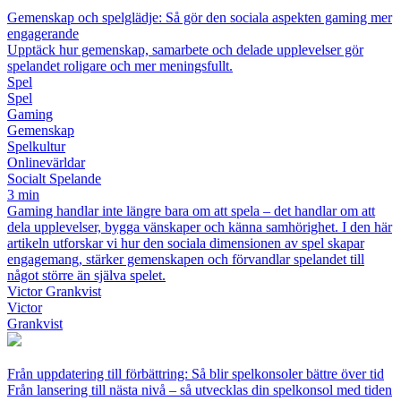
Gemenskap och spelglädje: Så gör den sociala aspekten gaming mer
engagerande
Upptäck hur gemenskap, samarbete och delade upplevelser gör
spelandet roligare och mer meningsfullt.
Spel
Spel
Gaming
Gemenskap
Spelkultur
Onlinevärldar
Socialt Spelande
3 min
Gaming handlar inte längre bara om att spela – det handlar om att
dela upplevelser, bygga vänskaper och känna samhörighet. I den här
artikeln utforskar vi hur den sociala dimensionen av spel skapar
engagemang, stärker gemenskapen och förvandlar spelandet till
något större än själva spelet.
Victor Grankvist
Victor
Grankvist
Från uppdatering till förbättring: Så blir spelkonsoler bättre över tid
Från lansering till nästa nivå – så utvecklas din spelkonsol med tiden