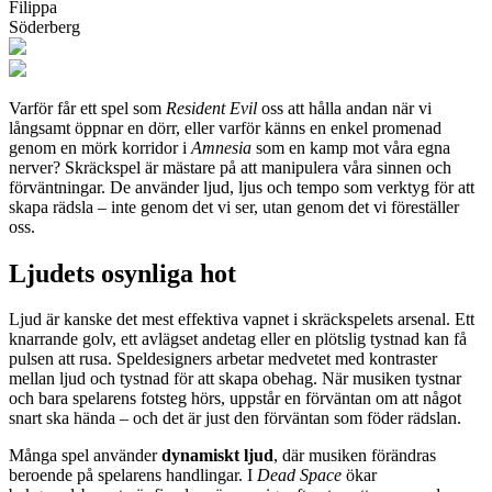
Filippa
Söderberg
Varför får ett spel som
Resident Evil
oss att hålla andan när vi
långsamt öppnar en dörr, eller varför känns en enkel promenad
genom en mörk korridor i
Amnesia
som en kamp mot våra egna
nerver? Skräckspel är mästare på att manipulera våra sinnen och
förväntningar. De använder ljud, ljus och tempo som verktyg för att
skapa rädsla – inte genom det vi ser, utan genom det vi föreställer
oss.
Ljudets osynliga hot
Ljud är kanske det mest effektiva vapnet i skräckspelets arsenal. Ett
knarrande golv, ett avlägset andetag eller en plötslig tystnad kan få
pulsen att rusa. Speldesigners arbetar medvetet med kontraster
mellan ljud och tystnad för att skapa obehag. När musiken tystnar
och bara spelarens fotsteg hörs, uppstår en förväntan om att något
snart ska hända – och det är just den förväntan som föder rädslan.
Många spel använder
dynamiskt ljud
, där musiken förändras
beroende på spelarens handlingar. I
Dead Space
ökar