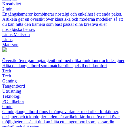
Kreativitet
2 min
Engångskameror kombinerar nostalgi och enkelhet i ett enda paket.
Artikeln ger en översikt över klassiska och moderna modeller, så att
du kan hitta den kamera som bäst passar dina kreativa eller
nostalgiska behov.
Linus Mattsson
Linus
Mattsson
Översikt över gamingtangentbord med olika funktioner och designer
Hitta det tangentbord som matchar din spelstil och komfort
Tech
Tech
Gaming
Tangentbord
Utrustning
Teknologi
PC-tillbehör
6 min
Gamingtangentbord finns i många varianter med olika funktioner,
designer och teknologier. I den här artikeln får du en översikt över
möjligheterna så att du kan hitta ett tangentbord som passar din
spelstil och ditt setup.