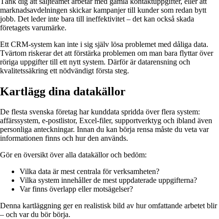
Tänk dig att säljteamet arbetar med gamla kontaktuppgifter, eller att
marknadsavdelningen skickar kampanjer till kunder som redan bytt
jobb. Det leder inte bara till ineffektivitet – det kan också skada
företagets varumärke.
Ett CRM-system kan inte i sig själv lösa problemet med dåliga data.
Tvärtom riskerar det att förstärka problemen om man bara flyttar över
röriga uppgifter till ett nytt system. Därför är datarensning och
kvalitetssäkring ett nödvändigt första steg.
Kartlägg dina datakällor
De flesta svenska företag har kunddata spridda över flera system:
affärssystem, e-postlistor, Excel-filer, supportverktyg och ibland även
personliga anteckningar. Innan du kan börja rensa måste du veta var
informationen finns och hur den används.
Gör en översikt över alla datakällor och bedöm:
Vilka data är mest centrala för verksamheten?
Vilka system innehåller de mest uppdaterade uppgifterna?
Var finns överlapp eller motsägelser?
Denna kartläggning ger en realistisk bild av hur omfattande arbetet blir
– och var du bör börja.