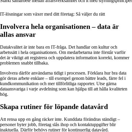
Stärkt samarbete mellan affärsverksamhet och it med styrningsprinciper
IT-lösningar som växer med ditt företag: Så väljer du rätt
Involvera hela organisationen – data är
allas ansvar
Datakvalitet är inte bara en IT-fråga. Det handlar om kultur och
arbetssätt i hela organisationen. Om medarbetarna inte förstår varför
det är viktigt att registrera och uppdatera information korrekt, kommer
problemen snabbt tillbaka.
Involvera därför användarna tidigt i processen. Förklara hur bra data
gör deras arbete enklare – till exempel genom bättre leads, färre fel i
kundkommunikation och mer tillförlitliga rapporter. Utse gärna
dataansvariga i varje avdelning som kan hjälpa till att hålla kvaliteten
hög.
Skapa rutiner för löpande datavård
Att rensa upp en gång räcker inte. Kunddata förändras ständigt –
personer byter jobb, företag slås ihop och kontaktuppgifter blir
inaktuella. Därför behövs rutiner för kontinuerlig datavård.