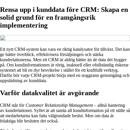
Rensa upp i kunddata före CRM: Skapa en
solid grund för en framgångsrik
implementering
Ett nytt CRM-system kan vara en riktig katalysator för tillväxt. Det kan
ge bättre överblick, effektivisera försäljningen och stärka
kundrelationerna. Men ett CRM är aldrig bättre än de data det bygger
på. Om kundinformationen är rörig, inaktuell eller ofullständig riskerar
systemet att bli en dyr besvikelse i stället för ett kraftfullt verktyg.
Därför bör varje CRM-projekt börja med en noggrann genomgång och
uppstädning av kunddata.
Varför datakvalitet är avgörande
CRM står för
Customer Relationship Management
– alltså hantering
av kundrelationer. Syftet är att samla all kundinformation på ett ställe så
att medarbetarna kan fatta välgrundade beslut. Men om data är
felaktiga blir besluten det också.