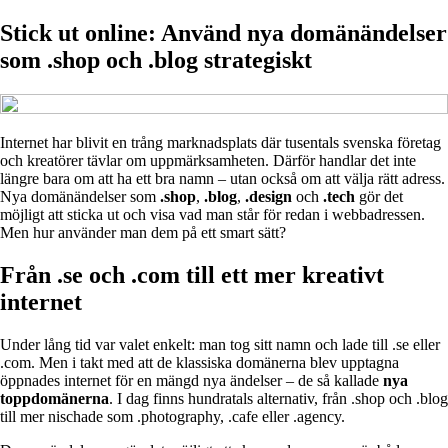
Stick ut online: Använd nya domänändelser
som .shop och .blog strategiskt
Internet har blivit en trång marknadsplats där tusentals svenska företag
och kreatörer tävlar om uppmärksamheten. Därför handlar det inte
längre bara om att ha ett bra namn – utan också om att välja rätt adress.
Nya domänändelser som
.shop
,
.blog
,
.design
och
.tech
gör det
möjligt att sticka ut och visa vad man står för redan i webbadressen.
Men hur använder man dem på ett smart sätt?
Från .se och .com till ett mer kreativt
internet
Under lång tid var valet enkelt: man tog sitt namn och lade till .se eller
.com. Men i takt med att de klassiska domänerna blev upptagna
öppnades internet för en mängd nya ändelser – de så kallade
nya
toppdomänerna
. I dag finns hundratals alternativ, från .shop och .blog
till mer nischade som .photography, .cafe eller .agency.