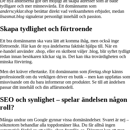
De nya ändelserna gör det möjligt att skapa adresser som är både
tydligare och mer minnesvärda. Ett domännamn som
anderscyklar.shop
berättar direkt vad verksamheten erbjuder, medan
lisasmat.blog
signalerar personligt innehåll och passion.
Skapa tydlighet och förtroende
Ett bra domännamn ska vara lätt att komma ihåg, men också inge
förtroende. Här kan de nya ändelserna faktiskt hjälpa till. När en
e‑handel använder .shop, eller en skribent väljer .blog, blir syftet tydligt
redan innan besökaren klickar sig in. Det kan öka trovärdigheten och
minska förvirring.
Men det kräver eftertanke. Ett domännamn som
företag.shop
känns
professionellt om du verkligen driver en butik – men kan uppfattas som
missvisande om du bara informerar om produkter. Se till att ändelsen
passar ditt innehåll och din affärsmodell.
SEO och synlighet – spelar ändelsen någon
roll?
Många undrar om Google gynnar vissa domänändelser. Svaret är nej –
sökmotorn behandlar alla toppdomäner lika. Du får alltså ingen