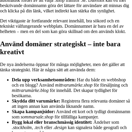
automatisk fördel av att välja .shop framför .se. Däremot kan ett mer
beskrivande domännamn göra det lättare för användare att minnas dig
och klicka på din länk, vilket indirekt kan stärka din synlighet.
Det viktigaste är fortfarande relevant innehåll, bra sökord och en
tekniskt välfungerande webbplats. Domännamnet är bara en del av
helheten – men en del som kan göra skillnad om den används klokt.
Använd domäner strategiskt – inte bara
kreativt
De nya ändelserna öppnar för många möjligheter, men det gäller att
tänka strategiskt. Här är några sätt att använda dem:
Dela upp verksamhetsområden:
Har du både en webbshop
och en blogg? Använd
mittvarumärke.shop
för försäljning och
mittvarumärke.blog
för innehåll. Det skapar tydlighet för
besökarna.
Skydda ditt varumärke:
Registrera flera relevanta domäner så
att ingen annan kan använda liknande namn.
Skapa kampanjsidor:
Använd ett kort och tydligt domännamn
som
sommarsale.shop
för tillfälliga kampanjer.
Bygg lokal eller branschmässig identitet:
Ändelser som
.stockholm
,
.tech
eller
.design
kan signalera både geografi och